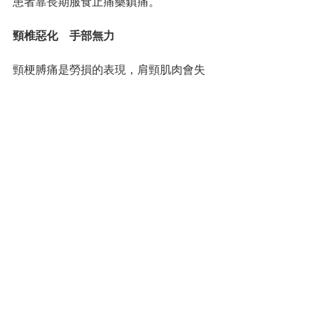
患者靠長期服食止痛藥鎮痛。
頸椎惡化　手部無力
頸梗膊痛是勞損的表現，肩頸肌肉會失
去彈性，變得僵硬。患者甚至摸到肩頸
痛處「谷起硬晒」，因勞損性物質會在
痛點形成結節，令肌肉柔軟度下降。長
期下去，可致身體兩側肌力失衡，引起
頸椎病及退化，「可以嚴重到掂吓都
痛，夜晚又痛醒，成日食止痛藥都無
用」。有病人則誤以為是枕頭不合適，
不斷換枕頭兼轉換睡眠姿勢，但痛楚依
然。
經常頸肩疼痛的市民，若同時有頭痛或
偶發性的手部麻痹就要正視，這都是頸
椎病的常見症狀，「有啲病人好忍得
痛，幾年都唔睇醫生，淨係用按摩器、
按摩膏同食止痛藥，好咗幾日又發