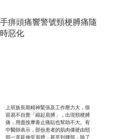
手痹頭痛響警號頸梗膊痛隨
時惡化
上班族長期精神緊張及工作壓力大，很
容易不自覺「縮起肩膊」，出現頸梗膊
痛，用盡按摩膏止痛貼也幫助不大。有
中醫師表示，部份患者的肌肉僵硬由頸
部一直延伸至肩膀，甚至到腰部，除了