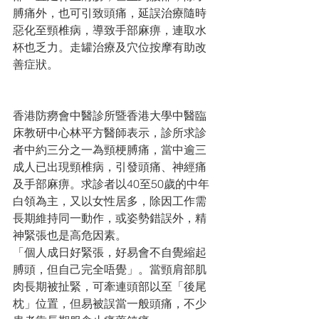
膊痛外，也可引致頭痛，延誤治療隨時
惡化至頸椎病，導致手部麻痹，連取水
杯也乏力。走罐治療及穴位按摩有助改
善症狀。
香港防癆會中醫診所暨香港大學中醫臨
床教研中心林平方醫師表示，診所求診
者中約三分之一為頸梗膊痛，當中逾三
成人已出現頸椎病，引發頭痛、神經痛
及手部麻痹。求診者以40至50歲的中年
白領為主，又以女性居多，除因工作需
長期維持同一動作，或姿勢錯誤外，精
神緊張也是高危因素。
「個人成日好緊張，好易會不自覺縮起
膊頭，但自己完全唔覺」。當頸肩部肌
肉長期被扯緊，可牽連頭部以至「後尾
枕」位置，但易被誤當一般頭痛，不少