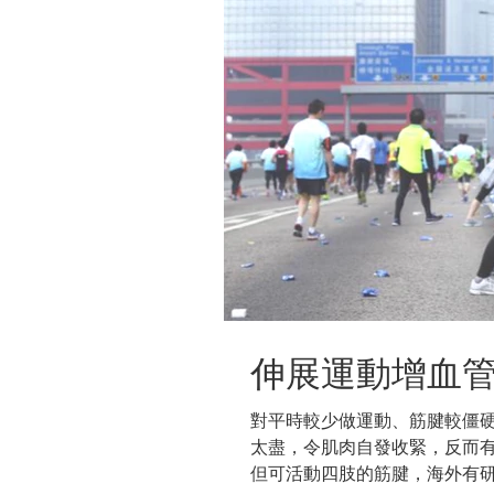
伸展運動增血
對平時較少做運動、筋腱較僵
太盡，令肌肉自發收緊，反而有
但可活動四肢的筋腱，海外有