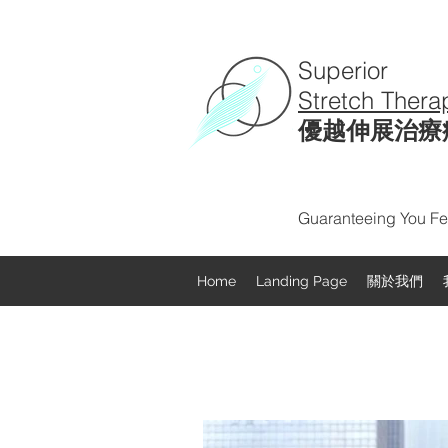
Superior
Stretch Thera
優越伸展治療
Guaranteeing You Fee
Home
Landing Page
關於我們