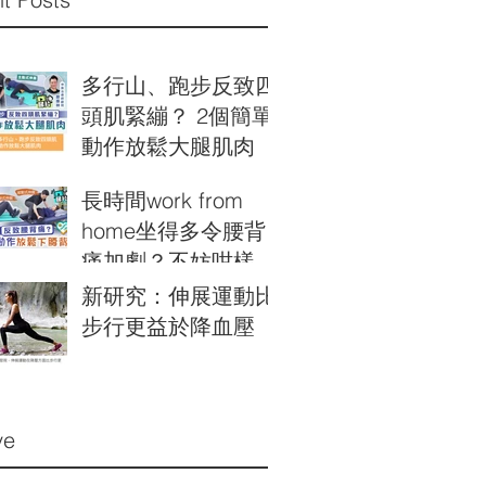
多行山、跑步反致四
頭肌緊繃？ 2個簡單
動作放鬆大腿肌肉
長時間work from
home坐得多令腰背
痛加劇￼？不妨咁樣
做！
新研究：伸展運動比
步行更益於降血壓
ve