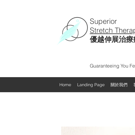
Superior
Stretch Thera
優越伸展治療
Guaranteeing You Fee
Home
Landing Page
關於我們