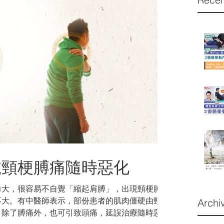
號頸梗膊痛隨時惡化
力大，很容易不自覺「縮起肩膊」，出現頸梗膊
不大。有中醫師表示，部份患者的肌肉僵硬由頸部
Archi
，除了膊痛外，也可引致頭痛，延誤治療隨時惡化