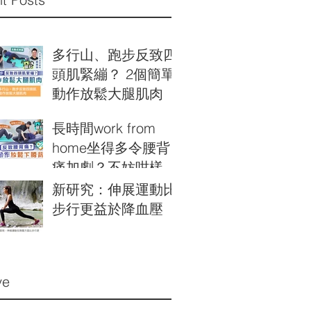
多行山、跑步反致四
頭肌緊繃？ 2個簡單
動作放鬆大腿肌肉
長時間work from
home坐得多令腰背
痛加劇￼？不妨咁樣
做！
新研究：伸展運動比
步行更益於降血壓
ve