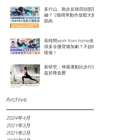
多行山、跑步反致四頭肌緊
繃？ 2個簡單動作放鬆大腿
肌肉
長時間work from home坐
得多令腰背痛加劇￼？不妨咁
樣做！
新研究：伸展運動比步行更
益於降血壓
Archive
2024年4月
2021年3月
2021年2月