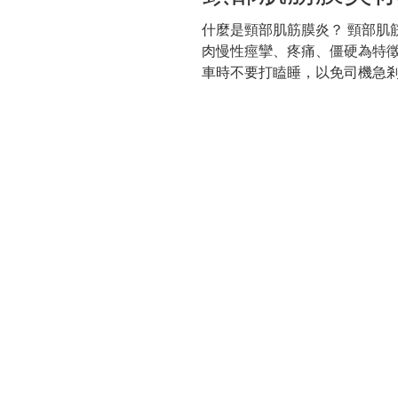
什麼是頸部肌筋膜炎？ 頸部肌筋膜炎是頸肌筋膜的一種無菌性炎症，以項部肌
肉慢性痙攣、疼痛、僵硬為特徵。 怎麼樣預防？ 避免頸椎創傷、過度
車時不要打瞌睡，以免司機急
姿勢，不要使頸部