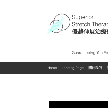
Superior
Stretch Thera
優越伸展治療
Guaranteeing You Fee
Home
Landing Page
關於我們