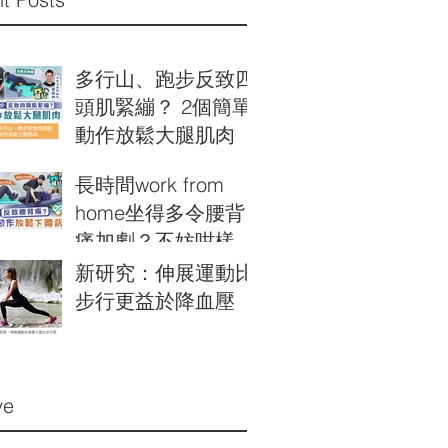
多行山、跑步反致四
頭肌緊繃？ 2個簡單
動作放鬆大腿肌肉
長時間work from
home坐得多令腰背
痛加劇￼？不妨咁樣
做！
新研究：伸展運動比
步行更益於降血壓
ve