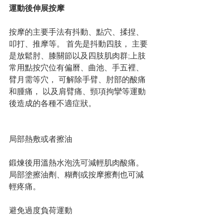
運動後伸展按摩
按摩的主要手法有抖動、點穴、揉捏、
叩打、推摩等。 首先是抖動四肢， 主要
是放鬆肘、膝關節以及四肢肌肉群;上肢
常用點按穴位有偏曆、曲池、手五裡、
臂月需等穴， 可解除手臂、肘部的酸痛
和腫痛， 以及肩臂痛、頸項拘攣等運動
後造成的各種不適症狀。
局部熱敷或者擦油
鍛煉後用溫熱水泡洗可減輕肌肉酸痛。 
局部塗擦油劑、糊劑或按摩擦劑也可減
輕疼痛。
避免過度負荷運動