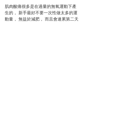
肌肉酸痛很多是在過量的無氧運動下產
生的， 新手最好不要一次性做太多的運
動量， 無益於減肥， 而且會連累第二天
無法運動。 對路跑的初學者來說， 也許
跑上2、3公里， 就會酸痛三四天。
在持續同樣的訓練一陣子以後，
酸痛的情形會降低許多， 持續的時間也
會縮短。 對職業的運動員而言， 甚至會
利用延遲性肌肉酸痛尚未完全回復的時
候， 再次進行訓練， 不僅肌肉會逐漸適
應， 還可以強化自己的心智， 並可以視
情況再增加訓練強度， 更上一層樓。
因此， 在訓練與比賽過後， 適度的讓肌