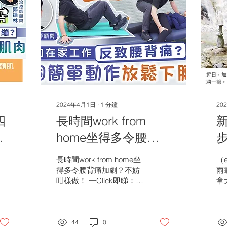
2024年4月1日
∙
1
分鐘
20
四
長時間work from
單
home坐得多令腰背
痛加劇￼？不妨咁樣
長時間work from home坐
（e
做！
得多令腰背痛加劇￼？不妨
雨
咁樣做！ 一Click即睇：
拿
https://bit.ly/3TgU1rb 【#
發
晴報健康】​紓緩腰背痛可
有
以咁樣做！ 【痛症／腰背
展
痛／按摩／運動／伸展】
44
0
根