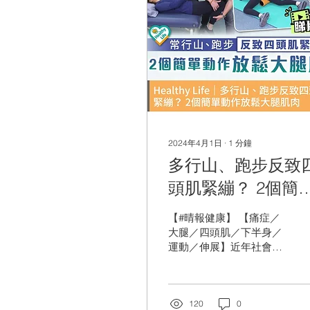
2024年4月1日
∙
1
分鐘
多行山、跑步反致
頭肌緊繃？ 2個簡
動作放鬆大腿肌肉
​【#晴報健康】 【痛症／
大腿／四頭肌／下半身／
運動／伸展】近年社會越
來越注重健康生活，不少
人建立了行山、跑步的習
慣，然而經常做這些活動
有機會令四頭肌變得緊
120
0