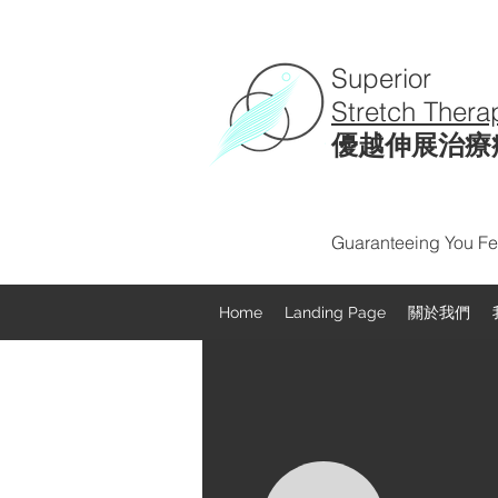
Superior
Stretch Thera
優越伸展治療
Guaranteeing You Fee
Home
Landing Page
關於我們