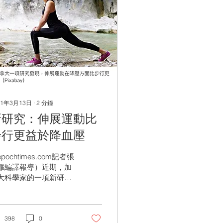
21年3月13日
∙
2
分鐘
新研究：伸展運動比
步行更益於降血壓
pochtimes.com記者張
霏編譯報導）近期，加
大科學家的一項新研究
現，對於高血壓患者或
相關風險的人來說，伸
運動的效果優於步行。
據美國疾病控制與預防
398
0